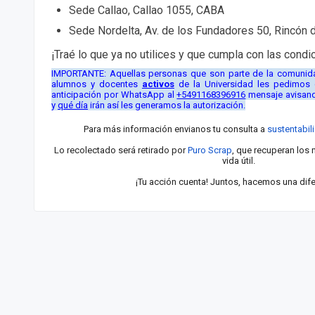
Sede Callao, Callao 1055, CABA
Sede Nordelta, Av. de los Fundadores 50, Rincón 
¡Traé lo que ya no utilices y que cumpla con las condi
IMPORTANTE: Aquellas personas que son parte de la comunida
alumnos y docentes
activos
de la Universidad les pedimos q
anticipación por WhatsApp al
+5491168396916
mensaje avisan
y
qué día
irán así les generamos la autorización.
Para más información envianos tu consulta a
sustentabi
Lo recolectado será retirado por
Puro Scrap
, que recuperan los 
vida útil.
¡Tu acción cuenta! Juntos, hacemos una dife