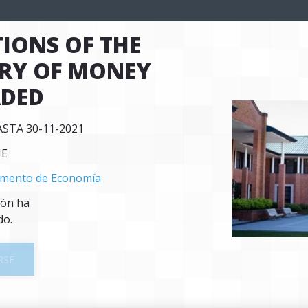
IONS OF THE 
RY OF MONEY 
ADED
ASTA 30-11-2021
NE
mento de Economía
ión ha
do.
RSE