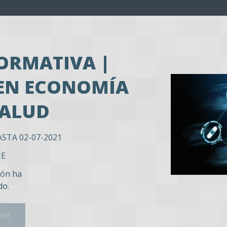
ORMATIVA |
EN ECONOMÍA
SALUD
ASTA 02-07-2021
NE
ión ha
do.
RSE