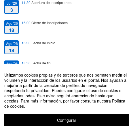
11:30
Apertura de inscripciones
Jul '26
3
16:00
Cierre de inscripciones
Ago '26
18
16:30
Fecha de inicio
Ago '26
18
18:30
Fecha de fin
Ago '26
18
Utilizamos cookies propias y de terceros que nos permiten medir el
volumen y la interacción de los usuarios en el portal. Nos ayudan a
mejorar a partir de la creación de perfiles de navegación,
respetando tu privacidad. Puedes configurar el uso de cookies o
aceptarlas todas. Este aviso seguirá apareciendo hasta que
decidas. Para más información, por favor consulta nuestra Política
Disput.ar en e ámbito digital
de cookies.
Organizado por Maestría en Propiedad Intelectual e Innovación
Configurar