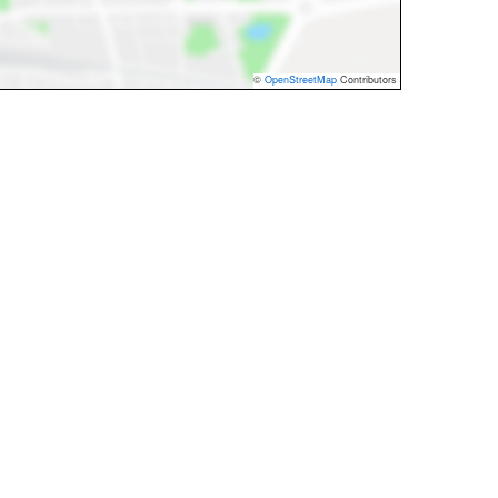
©
OpenStreetMap
Contributors