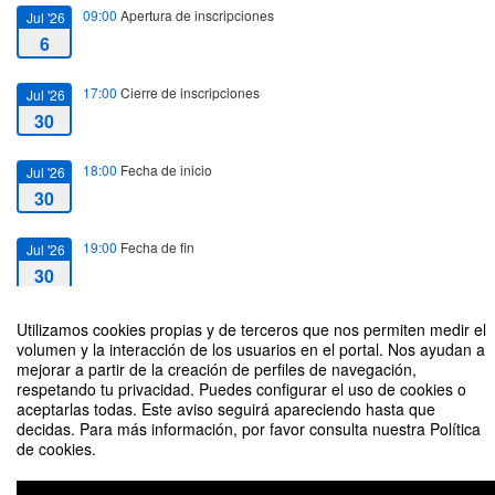
09:00
Apertura de inscripciones
Jul '26
6
17:00
Cierre de inscripciones
Jul '26
30
18:00
Fecha de inicio
Jul '26
30
19:00
Fecha de fin
Jul '26
30
Utilizamos cookies propias y de terceros que nos permiten medir el
volumen y la interacción de los usuarios en el portal. Nos ayudan a
mejorar a partir de la creación de perfiles de navegación,
respetando tu privacidad. Puedes configurar el uso de cookies o
Reunión Informativa 30/07 - Especialización en Neurociencia Educacional
aceptarlas todas. Este aviso seguirá apareciendo hasta que
decidas. Para más información, por favor consulta nuestra Política
Organizado por la Escuela de Educación y el Departamento de Ciencias de
de cookies.
la Vida y del Comportamiento - Especialización en Neurociencia Educacional