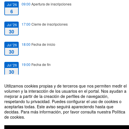
09:00
Apertura de inscripciones
Jul '26
6
17:00
Cierre de inscripciones
Jul '26
30
18:00
Fecha de inicio
Jul '26
30
19:00
Fecha de fin
Jul '26
30
Utilizamos cookies propias y de terceros que nos permiten medir el
volumen y la interacción de los usuarios en el portal. Nos ayudan a
mejorar a partir de la creación de perfiles de navegación,
respetando tu privacidad. Puedes configurar el uso de cookies o
Reunión Informativa 30/07 - Especialización en Neurociencia Educacional
aceptarlas todas. Este aviso seguirá apareciendo hasta que
decidas. Para más información, por favor consulta nuestra Política
Organizado por la Escuela de Educación y el Departamento de Ciencias de
de cookies.
la Vida y del Comportamiento - Especialización en Neurociencia Educacional