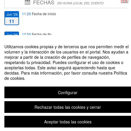
FECHAS
EN HORA LOCAL DEL EVENTO
11:20
Fecha de inicio
Jun '26
11
12:50
Fecha de fin
Jun '26
11
Utilizamos cookies propias y de terceros que nos permiten medir el
volumen y la interacción de los usuarios en el portal. Nos ayudan a
mejorar a partir de la creación de perfiles de navegación,
respetando tu privacidad. Puedes configurar el uso de cookies o
aceptarlas todas. Este aviso seguirá apareciendo hasta que
decidas. Para más información, por favor consulta nuestra Política
JOB-TALK: "Tradiciones y perspectivas actuales sobre el derecho
de cookies.
internacional y los derechos humanos en América Latina"
Configurar
Aviso legal
|
Contacto
Plataforma de organización de eventos Symposium
Copyright © 2026
Rechazar todas las cookies y cerrar
Aceptar todas las cookies