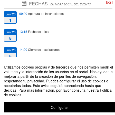
FECHAS
EN HORA LOCAL DEL EVENTO
09:00
Apertura de inscripciones
Jun '26
1
13:15
Fecha de inicio
Jun '26
8
14:00
Cierre de inscripciones
Jun '26
8
Utilizamos cookies propias y de terceros que nos permiten medir el
14:15
Fecha de fin
Jun '26
volumen y la interacción de los usuarios en el portal. Nos ayudan a
8
mejorar a partir de la creación de perfiles de navegación,
respetando tu privacidad. Puedes configurar el uso de cookies o
aceptarlas todas. Este aviso seguirá apareciendo hasta que
decidas. Para más información, por favor consulta nuestra Política
de cookies.
Seminario Interdisciplinario UdeSA
Organizado por Vicerrectorado
Configurar