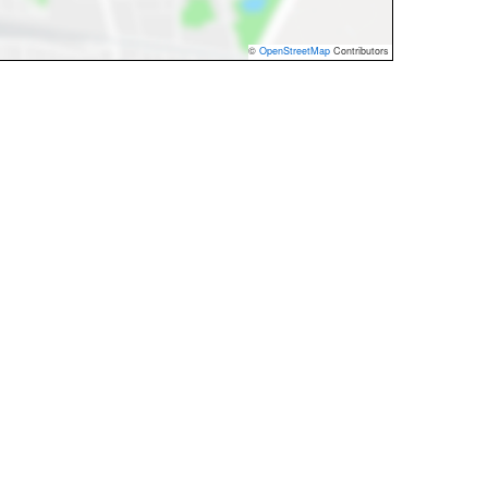
©
OpenStreetMap
Contributors