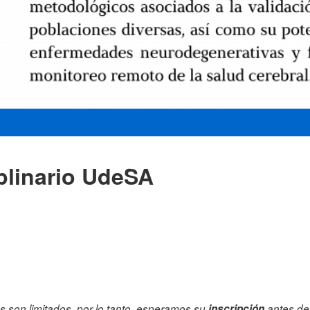
iplinario UdeSA
 son limitados, por lo tanto, esperamos su
inscripción
antes del