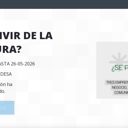
IVIR DE LA
URA?
ASTA 26-05-2026
UDESA
ión ha
do.
RSE