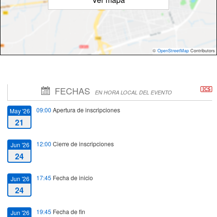
©
OpenStreetMap
Contributors
FECHAS
EN HORA LOCAL DEL EVENTO
09:00
Apertura de inscripciones
May '26
21
12:00
Cierre de inscripciones
Jun '26
24
17:45
Fecha de inicio
Jun '26
24
19:45
Fecha de fin
Jun '26