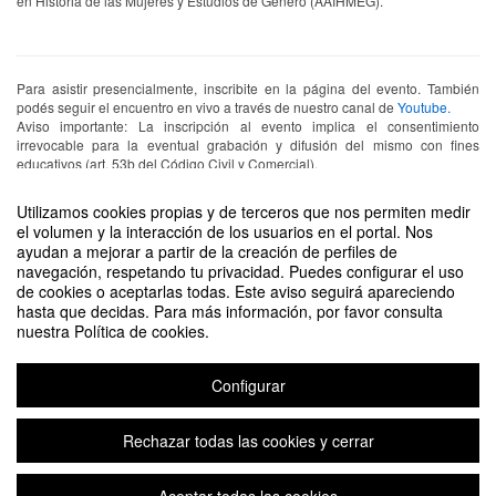
en Historia de las Mujeres y Estudios de Género (AAIHMEG).
Para asistir presencialmente, inscribite en la página del evento. También
podés seguir el encuentro en vivo a través de nuestro canal de
Youtube.
Aviso importante: La inscripción al evento implica el consentimiento
irrevocable para la eventual grabación y difusión del mismo con fines
educativos (art. 53b del Código Civil y Comercial).
Utilizamos cookies propias y de terceros que nos permiten medir
el volumen y la interacción de los usuarios en el portal. Nos
ayudan a mejorar a partir de la creación de perfiles de
navegación, respetando tu privacidad. Puedes configurar el uso
de cookies o aceptarlas todas. Este aviso seguirá apareciendo
DIFUNDE TU EVENTO PONIENDO EL SIGUIENTE CÓDIGO
hasta que decidas. Para más información, por favor consulta
EN TU SITIO
nuestra Política de cookies.
Configurar
Rechazar todas las cookies y cerrar
Aviso legal
|
Contacto
Plataforma de organización de eventos Symposium