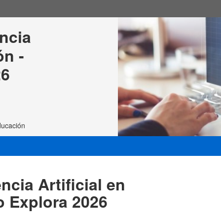
ncia 
n - 
26
ducación
cia Artificial en
o Explora 2026