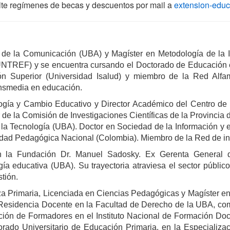
te regímenes de becas y descuentos por mail a
extension-edu
 de la Comunicación (UBA) y Magíster en Metodología de la In
d (UNTREF) y se encuentra cursando el Doctorado de Educación
n Superior (Universidad Isalud) y miembro de la Red Alfame
ansmedia en educación. 
logía y Cambio Educativo y Director Académico del Centro de
de la Comisión de Investigaciones Científicas de la Provincia 
la Tecnología (UBA). Doctor en Sociedad de la Información y e
sidad Pedagógica Nacional (Colombia). Miembro de la Red de 
n la Fundación Dr. Manuel Sadosky. Ex Gerenta General d
ía educativa (UBA). Su trayectoria atraviesa el sector público
tión.
za Primaria, Licenciada en Ciencias Pedagógicas y Magíster en
esidencia Docente en la Facultad de Derecho de la UBA, como 
n de Formadores en el Instituto Nacional de Formación Docen
orado Universitario de Educación Primaria, en la Especializa