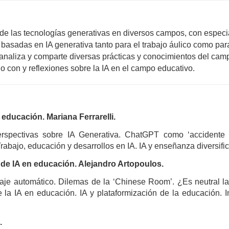
 de las tecnologías generativas en diversos campos, con especia
 basadas en IA generativa tanto para el trabajo áulico como para 
naliza y comparte diversas prácticas y conocimientos del camp
o con y reflexiones sobre la IA en el campo educativo. 
 y educación. Mariana Ferrarelli.
rspectivas sobre IA Generativa. ChatGPT como ‘accidente 
rabajo, educación y desarrollos en IA. IA y enseñanza diversifi
 de IA en educación. Alejandro Artopoulos.
izaje automático. Dilemas de la ‘Chinese Room’. ¿Es neutral l
 la IA en educación. IA y plataformización de la educación. I
.