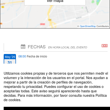
Ver mapa
©
OpenStreetMap
Contributors
FECHAS
EN HORA LOCAL DEL EVENTO
08:00
Fecha de inicio
May '26
31
Utilizamos cookies propias y de terceros que nos permiten medir el
14:00
Fecha de fin
May '26
volumen y la interacción de los usuarios en el portal. Nos ayudan a
31
mejorar a partir de la creación de perfiles de navegación,
respetando tu privacidad. Puedes configurar el uso de cookies o
aceptarlas todas. Este aviso seguirá apareciendo hasta que
decidas. Para más información, por favor consulta nuestra Política
de cookies.
2º DESAFÍO DE GOLF 2026-vs. UTDT
Organizado por Área de Deportes