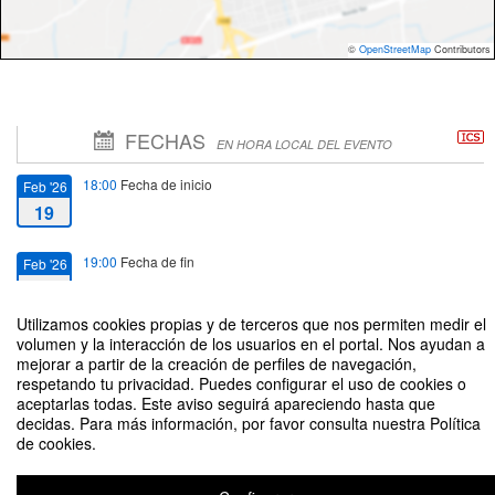
©
OpenStreetMap
Contributors
FECHAS
EN HORA LOCAL DEL EVENTO
18:00
Fecha de inicio
Feb '26
19
19:00
Fecha de fin
Feb '26
19
Utilizamos cookies propias y de terceros que nos permiten medir el
volumen y la interacción de los usuarios en el portal. Nos ayudan a
mejorar a partir de la creación de perfiles de navegación,
respetando tu privacidad. Puedes configurar el uso de cookies o
aceptarlas todas. Este aviso seguirá apareciendo hasta que
Reunión Informativa Maestría en Derecho de los Negocios
decidas. Para más información, por favor consulta nuestra Política
de cookies.
Organizado por Maestría en Derecho de los Negocios