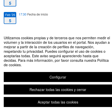
5
17:30
Fecha de inicio
Feb '26
5
18:30
Fecha de fin
Feb '26
5
Utilizamos cookies propias y de terceros que nos permiten medir el
volumen y la interacción de los usuarios en el portal. Nos ayudan a
mejorar a partir de la creación de perfiles de navegación,
respetando tu privacidad. Puedes configurar el uso de cookies o
aceptarlas todas. Este aviso seguirá apareciendo hasta que
decidas. Para más información, por favor consulta nuestra Política
de cookies.
Reunión Informativa - Admisiones MIPI 2026
Configurar
Aviso legal
|
Contacto
Plataforma de organización de eventos Symposium
Copyright © 2026
Rechazar todas las cookies y cerrar
Aceptar todas las cookies