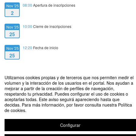
08:00
Apertura de inscripciones
Nov '25
2
10:00
Cierre de inscripciones
Nov '25
25
12:20
Fecha de inicio
Nov '25
25
13:30
Fecha de fin
Nov '25
25
Utilizamos cookies propias y de terceros que nos permiten medir el
volumen y la interacción de los usuarios en el portal. Nos ayudan a
mejorar a partir de la creación de perfiles de navegación,
respetando tu privacidad. Puedes configurar el uso de cookies o
aceptarlas todas. Este aviso seguirá apareciendo hasta que
decidas. Para más información, por favor consulta nuestra Política
de cookies.
Peer Effects in a Long Run
Organizado por Departamento de Economía
Configurar
Aviso legal
|
Contacto
Plataforma de organización de eventos Symposium
Copyright © 2026