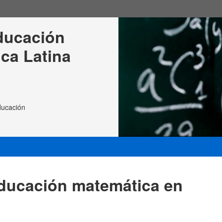
ducación 
ca Latina
ducación
educación matemática en