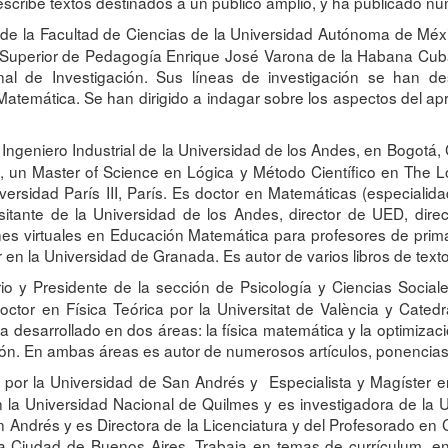
scribe textos destinados a un público amplio, y ha publicado num
e la Facultad de Ciencias de la Universidad Autónoma de Méxi
to Superior de Pedagogía Enrique José Varona de la Habana Cu
l de Investigación. Sus líneas de investigación se han des
Matemática. Se han dirigido a indagar sobre los aspectos del a
ngeniero Industrial de la Universidad de los Andes, en Bogotá,
rra, un Master of Science en Lógica y Método Científico en Th
ersidad París III, París. Es doctor en Matemáticas (especialid
tante de la Universidad de los Andes, director de UED, direc
es virtuales en Educación Matemática para profesores de primar
 en la Universidad de Granada. Es autor de varios libros de tex
 y Presidente de la sección de Psicología y Ciencias Socia
ctor en Física Teórica por la Universitat de València y Cated
a desarrollado en dos áreas: la física matemática y la optimizac
ión. En ambas áreas es autor de numerosos artículos, ponencias,
or la Universidad de San Andrés y Especialista y Magíster en
la Universidad Nacional de Quilmes y es investigadora de la
Andrés y es Directora de la Licenciatura y del Profesorado en C
a Ciudad de Buenos Aires. Trabaja en temas de currículum, e