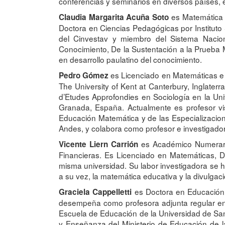
conferencias y seminarios en diversos países, e
es Matemática d
Claudia Margarita Acuña Soto
Doctora en Ciencias Pedagógicas por Institu
del Cinvestav y miembro del Sistema Naciona
Conocimiento, De la Sustentación a la Prueba 
en desarrollo paulatino del conocimiento.
es Licenciado en Matemáticas e I
Pedro Gómez
The University of Kent at Canterbury, Inglate
d’Etudes Approfondies en Sociología en la Univ
Granada, España. Actualmente es profesor visi
Educación Matemática y de las Especializacion
Andes, y colabora como profesor e investigador
es Académico Numerario
Vicente Liern Carrión
Financieras. Es Licenciado en Matemáticas, Do
misma universidad. Su labor investigadora se h
a su vez, la matemática educativa y la divulgac
es Doctora en Educación p
Graciela Cappelletti
desempeña como profesora adjunta regular en 
Escuela de Educación de la Universidad de San 
y Enseñanza del Ministerio de Educación de l