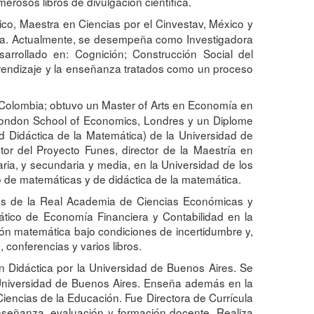
erosos libros de divulgación científica.
co, Maestra en Ciencias por el Cinvestav, México y
ba. Actualmente, se desempeña como Investigadora
arrollado en: Cognición; Construcción Social del
prendizaje y la enseñanza tratados como un proceso
 Colombia; obtuvo un Master of Arts en Economía en
e London School of Economics, Londres y un Diplome
ad Didáctica de la Matemática) de la Universidad de
tor del Proyecto Funes, director de la Maestría en
ia, y secundaria y media, en la Universidad de los
to de matemáticas y de didáctica de la matemática.
les de la Real Academia de Ciencias Económicas y
rático de Economía Financiera y Contabilidad en la
ión matemática bajo condiciones de incertidumbre y,
 conferencias y varios libros.
 Didáctica por la Universidad de Buenos Aires. Se
 Universidad de Buenos Aires. Enseña además en la
iencias de la Educación. Fue Directora de Currícula
nseñanza, evaluación y formación docente. Realiza