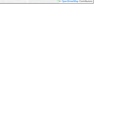
©
OpenStreetMap
Contributors