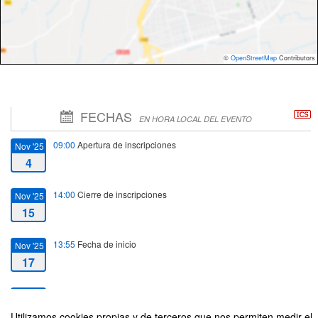
©
OpenStreetMap
Contributors
FECHAS
EN HORA LOCAL DEL EVENTO
09:00
Apertura de inscripciones
Nov '25
4
14:00
Cierre de inscripciones
Nov '25
15
13:55
Fecha de inicio
Nov '25
17
15:00
Fecha de fin
Nov '25
17
Utilizamos cookies propias y de terceros que nos permiten medir el