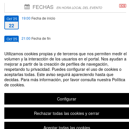
FECHAS
EN HORA LOCAL DEL EVENTO
19:00
Fecha de inicio
Oct '25
22
21:00
Fecha de fin
Oct '25
22
Utilizamos cookies propias y de terceros que nos permiten medir el
volumen y la interacción de los usuarios en el portal. Nos ayudan a
mejorar a partir de la creación de perfiles de navegación,
respetando tu privacidad. Puedes configurar el uso de cookies o
aceptarlas todas. Este aviso seguirá apareciendo hasta que
Verificación y Validación de Software en la era IA
decidas. Para más información, por favor consulta nuestra Política
de cookies.
Organizado por Coordinación de la Maestría en Inteligencia Artificial
Configurar
Aviso legal
|
Contacto
Plataforma de organización de eventos Symposium
Copyright © 2026
Rechazar todas las cookies y cerrar
Aceptar todas las cookies