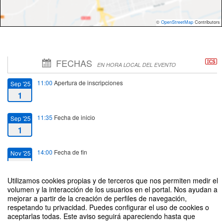
©
OpenStreetMap
Contributors
FECHAS
EN HORA LOCAL DEL EVENTO
11:00
Apertura de inscripciones
Sep '25
1
11:35
Fecha de inicio
Sep '25
1
14:00
Fecha de fin
Nov '25
30
Utilizamos cookies propias y de terceros que nos permiten medir el
14:00
Cierre de inscripciones
Nov '25
volumen y la interacción de los usuarios en el portal. Nos ayudan a
mejorar a partir de la creación de perfiles de navegación,
30
respetando tu privacidad. Puedes configurar el uso de cookies o
aceptarlas todas. Este aviso seguirá apareciendo hasta que