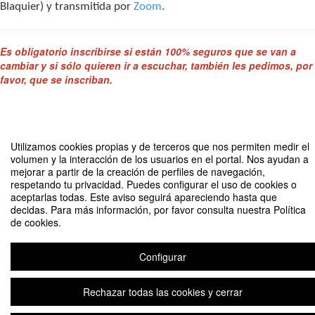
Blaquier) y transmitida por
Zoom
.
Es obligatorio inscribirse si están 100% seguros que se van a
cambiar y si sólo quieren ir a escuchar, también les pedimos, por
favor, que se inscriban.
Compartir por email
Utilizamos cookies propias y de terceros que nos permiten medir el
volumen y la interacción de los usuarios en el portal. Nos ayudan a
mejorar a partir de la creación de perfiles de navegación,
respetando tu privacidad. Puedes configurar el uso de cookies o
aceptarlas todas. Este aviso seguirá apareciendo hasta que
decidas. Para más información, por favor consulta nuestra Política
de cookies.
Charla Informativa Economía Empresarial (Promoción 37)
Organizado por Departamento de Economía
Configurar
Rechazar todas las cookies y cerrar
Aviso legal
|
Contacto
Plataforma de organización de eventos Symposium
Copyright © 2026