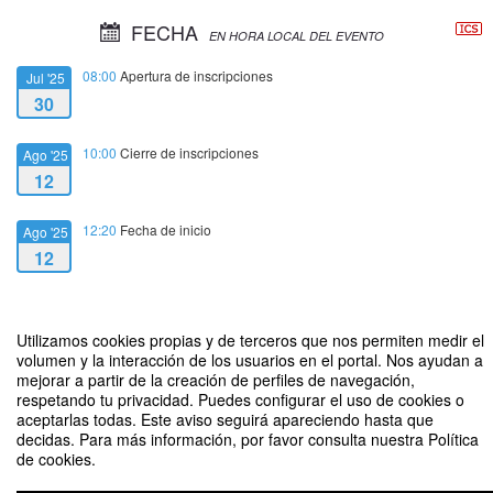
FECHA
EN HORA LOCAL DEL EVENTO
08:00
Apertura de inscripciones
Jul '25
30
10:00
Cierre de inscripciones
Ago '25
12
12:20
Fecha de inicio
Ago '25
12
13:30
Fecha de fin
Ago '25
12
Utilizamos cookies propias y de terceros que nos permiten medir el
volumen y la interacción de los usuarios en el portal. Nos ayudan a
mejorar a partir de la creación de perfiles de navegación,
respetando tu privacidad. Puedes configurar el uso de cookies o
aceptarlas todas. Este aviso seguirá apareciendo hasta que
decidas. Para más información, por favor consulta nuestra Política
de cookies.
Segmented Financial Integration
Organizado por Departamento de Economía