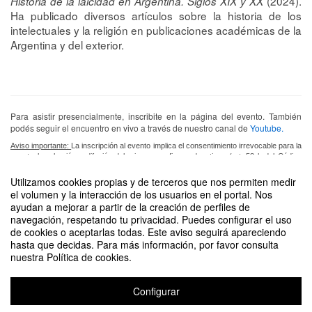
(2024).
Historia de la laicidad en Argentina. Siglos XIX y XX
Ha publicado diversos artículos sobre la historia de los
intelectuales y la religión en publicaciones académicas de la
Argentina y del exterior.
Para asistir presencialmente, inscribite en la página del evento. También
podés seguir el encuentro en vivo a través de nuestro canal de
Youtube.
Aviso importante:
La inscripción al evento implica el consentimiento irrevocable para la
eventual grabación y difusión del mismo con fines educativos (art. 53 b del Código
Civil y Comercial).
Utilizamos cookies propias y de terceros que nos permiten medir
el volumen y la interacción de los usuarios en el portal. Nos
ayudan a mejorar a partir de la creación de perfiles de
navegación, respetando tu privacidad. Puedes configurar el uso
de cookies o aceptarlas todas. Este aviso seguirá apareciendo
DIFUNDE TU EVENTO PONIENDO EL SIGUIENTE CÓDIGO
hasta que decidas. Para más información, por favor consulta
EN TU SITIO
nuestra Política de cookies.
Configurar