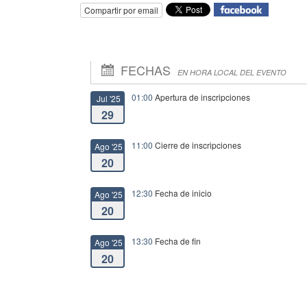
Compartir por email
FECHAS
EN HORA LOCAL DEL EVENTO
01:00
Apertura de inscripciones
Jul '25
29
11:00
Cierre de inscripciones
Ago '25
20
12:30
Fecha de inicio
Ago '25
20
13:30
Fecha de fin
Ago '25
20