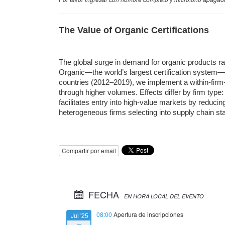
The Value of Organic Certifications
The global surge in demand for organic products ra
Organic—the world’s largest certification system—on
countries (2012–2019), we implement a within-firm-p
through higher volumes. Effects differ by firm type: 
facilitates entry into high-value markets by reducing
heterogeneous firms selecting into supply chain st
Compartir por email
FECHA
EN HORA LOCAL DEL EVENTO
08:00
Apertura de inscripciones
Jul '25