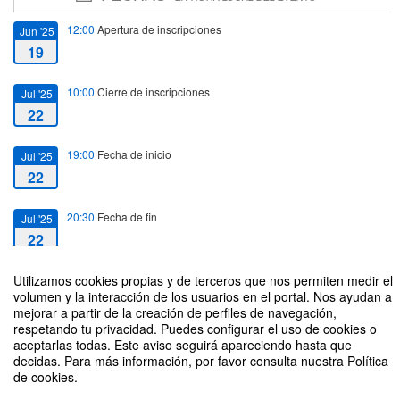
12:00
Apertura de inscripciones
Jun '25
19
10:00
Cierre de inscripciones
Jul '25
22
19:00
Fecha de inicio
Jul '25
22
20:30
Fecha de fin
Jul '25
22
Utilizamos cookies propias y de terceros que nos permiten medir el
volumen y la interacción de los usuarios en el portal. Nos ayudan a
mejorar a partir de la creación de perfiles de navegación,
respetando tu privacidad. Puedes configurar el uso de cookies o
¡Segundo Webinar con motivo del Concurso Contar con datos 2025!
aceptarlas todas. Este aviso seguirá apareciendo hasta que
decidas. Para más información, por favor consulta nuestra Política
Organizado por Data Science Lab
de cookies.