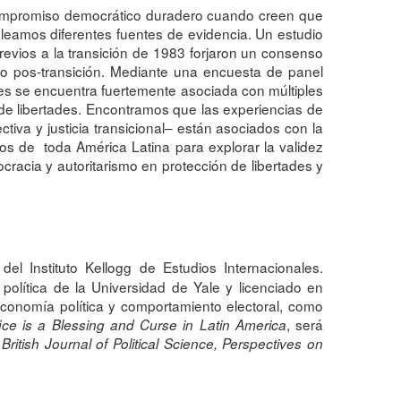
ompromiso democrático duradero cuando creen que
pleamos diferentes fuentes de evidencia. Un estudio
previos a la transición de 1983 forjaron un consenso
do pos-transición. Mediante una encuesta de panel
es se encuentra fuertemente asociada con múltiples
de libertades. Encontramos que las experiencias de
iva y justicia transicional– están asociados con la
tos de toda América Latina para explorar la validez
cracia y autoritarismo en protección de libertades y
l Instituto Kellogg de Estudios Internacionales.
política de la Universidad de Yale y licenciado en
 economía política y comportamiento electoral, como
, será
ice is a Blessing and Curse in Latin America
, British Journal of Political Science, Perspectives on