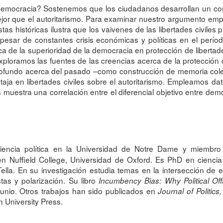
 democracia? Sostenemos que los ciudadanos desarrollan un c
mejor que el autoritarismo. Para examinar nuestro argumento em
s históricas ilustra que los vaivenes de las libertades civiles 
esar de constantes crisis económicas y políticas en el perío
 de la superioridad de la democracia en protección de libertad
loramos las fuentes de las creencias acerca de la protección 
rofundo acerca del pasado –como construcción de memoria colect
aja en libertades civiles sobre el autoritarismo. Empleamos da
muestra una correlación entre el diferencial objetivo entre demo
encia política en la Universidad de Notre Dame y miembro de
en Nuffield College, Universidad de Oxford. Es PhD en ciencia 
 Tella. En su investigación estudia temas en la intersección de
stas y polarización. Su libro
Incumbency Bias: Why Political Off
junio. Otros trabajos han sido publicados en
Journal of Politics
n University Press.