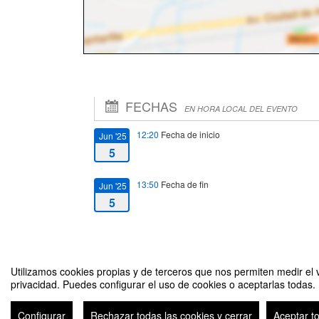
FECHAS
EN HORA LOCAL DEL EVENTO
12:20
Fecha de inicio
Jun '25
5
13:50
Fecha de fin
Jun '25
5
Utilizamos cookies propias y de terceros que nos permiten medir el v
privacidad. Puedes configurar el uso de cookies o aceptarlas todas.
Protección de Libertades Civiles y Apoyo a la Democracia en 
Configurar
Rechazar todas las cookies y cerrar
Aceptar t