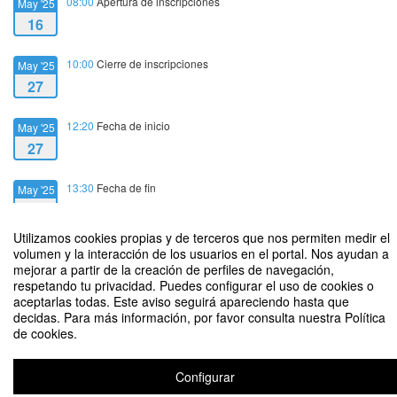
08:00
Apertura de inscripciones
May '25
16
10:00
Cierre de inscripciones
May '25
27
12:20
Fecha de inicio
May '25
27
13:30
Fecha de fin
May '25
27
Utilizamos cookies propias y de terceros que nos permiten medir el
volumen y la interacción de los usuarios en el portal. Nos ayudan a
mejorar a partir de la creación de perfiles de navegación,
respetando tu privacidad. Puedes configurar el uso de cookies o
aceptarlas todas. Este aviso seguirá apareciendo hasta que
Linking Knowledge and Creativity
decidas. Para más información, por favor consulta nuestra Política
de cookies.
Organizado por Departamento de Economía
Configurar
Aviso legal
|
Contacto
Plataforma de organización de eventos Symposium