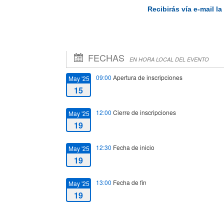
Recibirás vía e-mail l
FECHAS
EN HORA LOCAL DEL EVENTO
09:00
Apertura de inscripciones
May '25
15
12:00
Cierre de inscripciones
May '25
19
12:30
Fecha de inicio
May '25
19
13:00
Fecha de fin
May '25
19