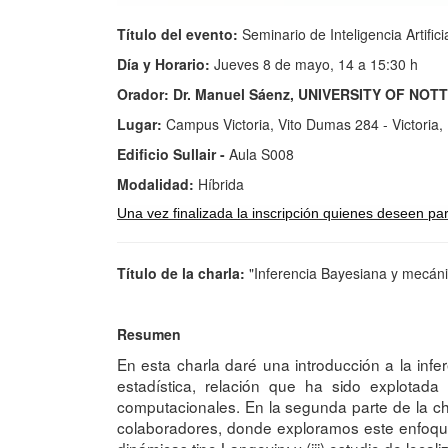
Título del evento:
Seminario de Inteligencia Artific
Día y Horario:
Jueves 8 de mayo, 14 a 15:30 h
Orador: Dr. Manuel Sáenz, UNIVERSITY OF NO
Lugar:
Campus Victoria, Vito Dumas 284 - Victoria, 
Edificio Sullair -
Aula S008
Modalidad:
Híbrida
Una vez finalizada la inscripción quienes deseen part
Título de la charla:
"Inferencia Bayesiana y mecánic
Resumen
En esta charla daré una introducción a la inf
estadística, relación que ha sido explotada
computacionales. En la segunda parte de la cha
colaboradores, donde exploramos este enfoque e
dinámicas tipo Langevin; y (iii) estudio de loca