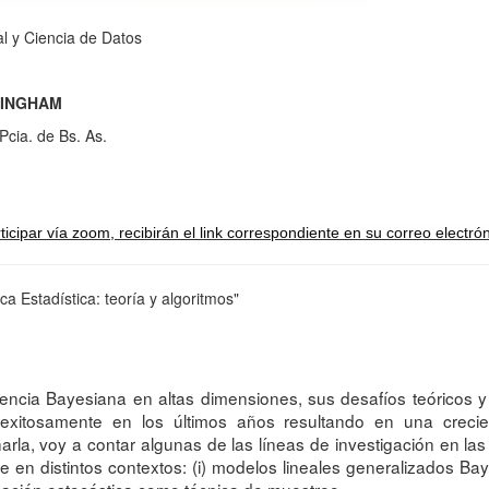
ial y Ciencia de Datos
TTINGHAM
Pcia. de Bs. As.
icipar vía zoom, recibirán el link correspondiente en su correo electrón
a Estadística: teoría y algoritmos"
erencia Bayesiana en altas dimensiones, sus desafíos teóricos 
 exitosamente en los últimos años resultando en una crecien
rla, voy a contar algunas de las líneas de investigación en las 
n distintos contextos: (i) modelos lineales generalizados Bayesi
lización estocástica como técnica de muestreo.