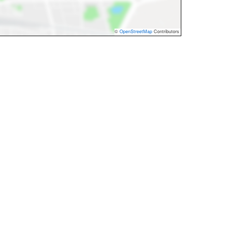
©
OpenStreetMap
Contributors