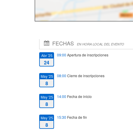
FECHAS
EN HORA LOCAL DEL EVENTO
09:00
Apertura de inscripciones
Abr '25
24
08:00
Cierre de inscripciones
May '25
8
14:00
Fecha de inicio
May '25
8
15:30
Fecha de fin
May '25
8