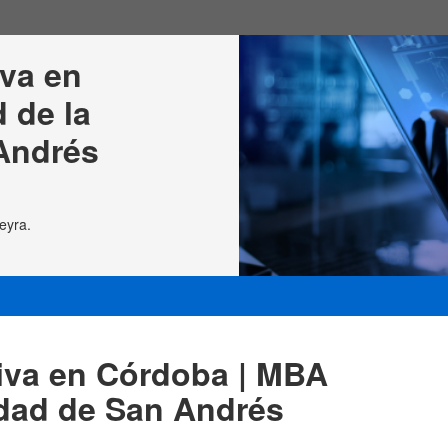
va en 
 de la 
Andrés
eyra.
iva en Córdoba | MBA
idad de San Andrés