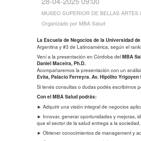
28-04-2025 09:00
MUSEO SUPERIOR DE BELLAS ARTES E
Organizado por
MBA Salud
La Escuela de Negocios de la Universidad d
Argentina y #3 de Latinoamérica, según el ran
Vení a la presentación en Córdoba del
MBA Sal
Daniel Maceira, Ph.D.
Acompañaremos la presentación con un análisi
Evita, Palacio Ferreyra. Av. Hipólito Yrigoye
Si tenés consultas o dudas podés escribirnos 
Con el MBA Salud podrás:
► Adquirir una visión integral de negocios apli
► Innovar, generar oportunidades y mejoras, id
que el sector de la salud entrega a la sociedad.
► Obtener conocimientos de management y admin