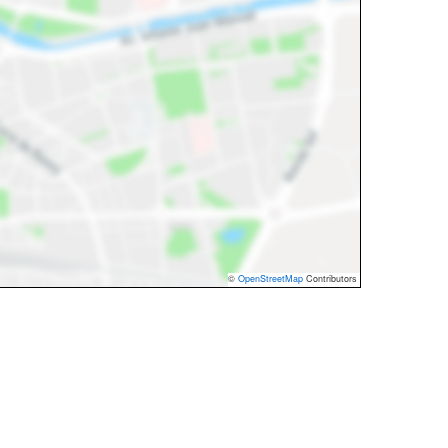
©
OpenStreetMap
Contributors