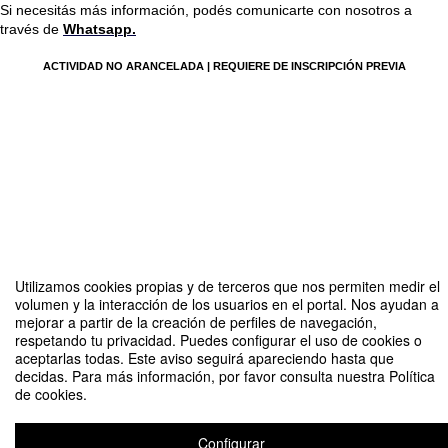
Si necesitás más información, podés comunicarte con nosotros a 
través de
Whatsapp.
ACTIVIDAD NO ARANCELADA | REQUIERE DE INSCRIPCIÓN PREVIA
Compartir por email
Utilizamos cookies propias y de terceros que nos permiten medir el
volumen y la interacción de los usuarios en el portal. Nos ayudan a
mejorar a partir de la creación de perfiles de navegación,
respetando tu privacidad. Puedes configurar el uso de cookies o
aceptarlas todas. Este aviso seguirá apareciendo hasta que
decidas. Para más información, por favor consulta nuestra Política
de cookies.
Master in Management Online - Reunión informativa
Organizado por Master in Management Online
Configurar