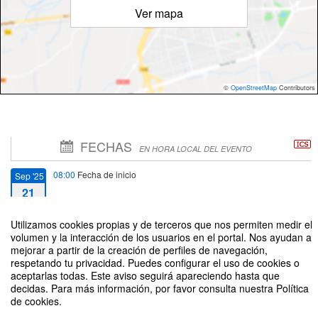
Ver mapa
©
OpenStreetMap
Contributors
FECHAS
EN HORA LOCAL DEL EVENTO
08:00
Fecha de inicio
Sep '25
21
Utilizamos cookies propias y de terceros que nos permiten medir el
14:00
Fecha de fin
Sep '25
volumen y la interacción de los usuarios en el portal. Nos ayudan a
21
mejorar a partir de la creación de perfiles de navegación,
respetando tu privacidad. Puedes configurar el uso de cookies o
aceptarlas todas. Este aviso seguirá apareciendo hasta que
decidas. Para más información, por favor consulta nuestra Política
de cookies.