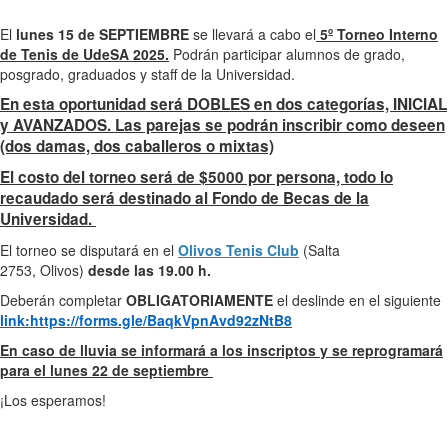
El
lunes 15 de SEPTIEMBRE
se llevará a cabo el
5º T
orn
eo Interno
de Tenis de UdeSA 2025.
Podrán participar alumnos de grado,
posgrado, graduados y staff de la Universidad.
En esta oportunidad será DOBLES en dos categorías, INICIAL
y AVANZADOS. Las parejas se podrán inscribir como deseen
(dos damas, dos caballeros o mixtas)
El costo del torneo será de $5000 por persona, todo lo
recaudado será destinado al Fondo de Becas de la
Universidad.
El torneo se disputará en el
Olivos Tenis Club
(Salta
2753, Olivos)
desde las 19.00 h.
Deberán completar
OBLIGATORIAMENTE
el deslinde en el siguiente
link:https://forms.gle/BaqkVpnAvd92zNtB8
En caso de lluvia se informará a los inscriptos y se reprogramará
para el lunes 22 de septiembre
¡Los esperamos!