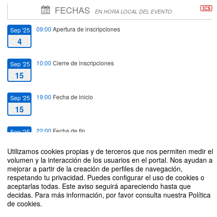
FECHAS
EN HORA LOCAL DEL EVENTO
09:00
Apertura de inscripciones
Sep '25
4
10:00
Cierre de inscripciones
Sep '25
15
19:00
Fecha de inicio
Sep '25
15
22:00
Fecha de fin
Sep '25
15
Utilizamos cookies propias y de terceros que nos permiten medir el
volumen y la interacción de los usuarios en el portal. Nos ayudan a
mejorar a partir de la creación de perfiles de navegación,
respetando tu privacidad. Puedes configurar el uso de cookies o
aceptarlas todas. Este aviso seguirá apareciendo hasta que
decidas. Para más información, por favor consulta nuestra Política
5° TORNEO INTERNO DE TENIS UDESA 2025
de cookies.
Organizado por Área de Deportes