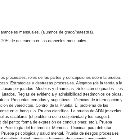
aranceles mensuales. (alumnos de grado/maestría).
 un 20% de descuento en los aranceles mensuales
os procesales, roles de las partes y concepciones sobre la prueba.
aso. Estrategias y destrezas procesales. Alegatos (de la teoría a la
ón. Juicio por jurados. Modelos y dinámicas. Selección de jurados. Los
s jurados. Reglas de evidencia y admisibilidad (testimonios de oídas,
gatorio. Preguntas cerradas y sugestivas. Técnicas de interrogación y
ón de veredictos. Control de la Prueba. El problema de las
ense en el banquillo. Prueba científica. La prueba de ADN (mezclas,
ellas dactilares (el problema de la subjetividad y los sesgos).
ad del perito; forma de expresión de conclusiones; etc.). Prueba
a. Psicología del testimonio. Memoria. Técnicas para detectar
 Prueba psicológica y salud mental. Prueba de riesgos procesales
ital (peritaje digital; técnicas forenses de segunda generación y