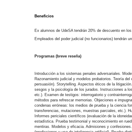
Beneficios
Ex alumnos de UdeSA tendrán 20% de descuento en los 
Empleados del poder judicial (no funcionarios) tendrán
Programas (breve reseña)
Introducción a los sistemas penales adversariales. Model
Razonamiento judicial y modelos probatorios. Teoría del c
persuasión). Storytelling. Aspectos éticos de la litigaci
sesgos y la psicología de los jurados. Instrucciones a lo
etc.). Examen de testigos: interrogatorio y contrainterro
métodos para refrescar memorias. Objeciones e impugnaci
condenas erróneas: los medios de prueba y la ciencia for
transferencias, mutaciones, muestras parciales, etc.). Hu
Informes periciales científicos (evaluación de la idoneid
estadística. Prueba testimonial y reconocimiento en rued
mentiras. Modelos y eficacia. Admisiones y confesiones.
(predicciones y uso de inteligencia artificial). Prueba dig