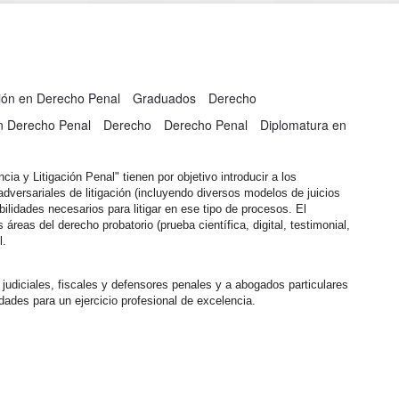
ción en Derecho Penal
Graduados
Derecho
ón Derecho Penal
Derecho
Derecho Penal
Diplomatura en
a y Litigación Penal" tienen por objetivo introducir a los
 adversariales de litigación (incluyendo diversos modelos de juicios
bilidades necesarios para litigar en ese tipo de procesos. El
 áreas del derecho probatorio (prueba científica, digital, testimonial,
l.
judiciales, fiscales y defensores penales y a abogados particulares
dades para un ejercicio profesional de excelencia.