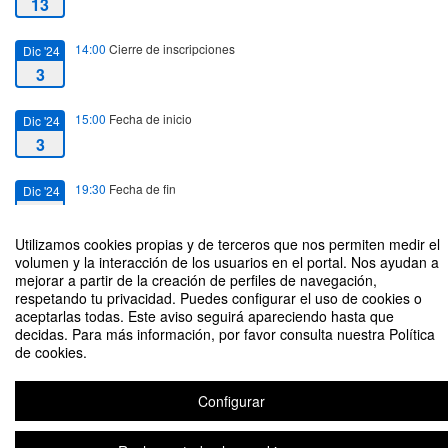
13
14:00
Cierre de inscripciones
Dic '24
3
15:00
Fecha de inicio
Dic '24
3
19:30
Fecha de fin
Dic '24
3
Utilizamos cookies propias y de terceros que nos permiten medir el
volumen y la interacción de los usuarios en el portal. Nos ayudan a
mejorar a partir de la creación de perfiles de navegación,
respetando tu privacidad. Puedes configurar el uso de cookies o
aceptarlas todas. Este aviso seguirá apareciendo hasta que
30 años de autonomía de la Ciudad de Buenos Aires
decidas. Para más información, por favor consulta nuestra Política
de cookies.
Organizado por Cedep/UdeSA - Departamento de Derecho
Configurar
Aviso legal
|
Contacto
Plataforma de organización de eventos Symposium
Copyright © 2026