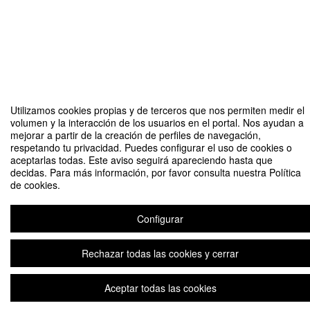
Compartir por email
Utilizamos cookies propias y de terceros que nos permiten medir el
volumen y la interacción de los usuarios en el portal. Nos ayudan a
mejorar a partir de la creación de perfiles de navegación,
respetando tu privacidad. Puedes configurar el uso de cookies o
aceptarlas todas. Este aviso seguirá apareciendo hasta que
decidas. Para más información, por favor consulta nuestra Política
de cookies.
Master in Management Online - Reunión informativa
Organizado por Master in Management Online
Configurar
Rechazar todas las cookies y cerrar
Aviso legal
|
Contacto
Plataforma de organización de eventos Symposium
Copyright © 2026
Aceptar todas las cookies