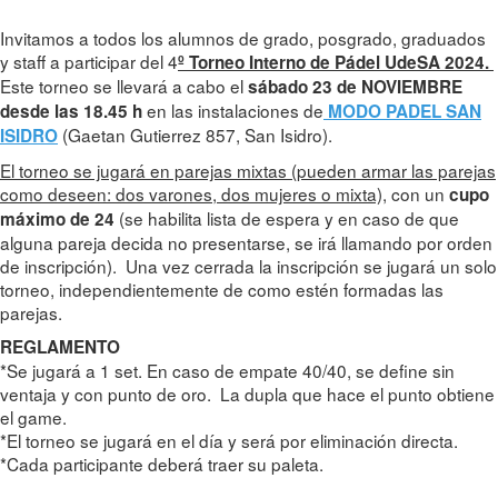
Invitamos a todos los alumnos de grado, posgrado, graduados
y staff a participar del 4
º
Tor
neo Interno de Pádel UdeSA 2024.
Este torneo se llevará a cabo el
sábado 23 de NOVIEMBRE
en las instalaciones de
desde las 18.45 h
MODO PADEL SAN
(Gaetan Gutierrez 857, San Isidro).
ISIDRO
El torneo se jugará en parejas mixtas (pueden armar las parejas
como deseen: dos varones, dos mujeres o mixta)
, con un
cupo
(se habilita lista de espera y en caso de que
máximo de 24
alguna pareja decida no presentarse, se irá llamando por orden
de inscripción). Una vez cerrada la inscripción se jugará un solo
torneo, independientemente de como estén formadas las
parejas.
REGLAMENTO
*Se jugará a 1 set. En caso de empate 40/40, se define sin
ventaja y con punto de oro. La dupla que hace el punto obtiene
el game.
*El torneo se jugará en el día y será por eliminación directa.
*Cada participante deberá traer su paleta.
---------------------------------------------------------------------------------------