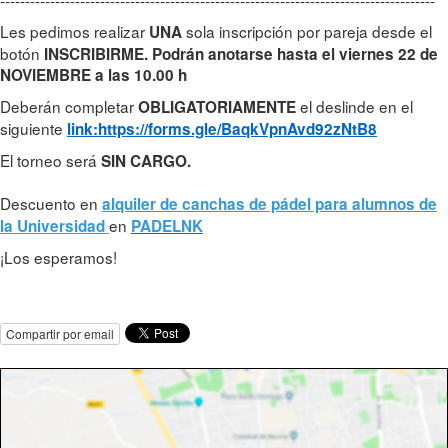
Les pedimos realizar
sola inscripción por pareja desde el
UNA
botón
INSCRIBIRME. Podrán anotarse hasta el viernes 22 de
NOVIEMBRE a las 10.00 h
Deberán completar
el deslinde en el
OBLIGATORIAMENTE
siguiente
link:https://forms.gle/BaqkVpnAvd92zNtB8
El torneo será
SIN CARGO.
Descuento en
alquiler de canchas de pádel para alumnos de
en
la Universidad
PADELNK
¡Los esperamos!
Compartir por email