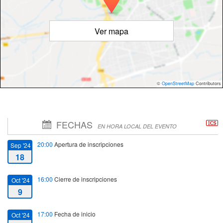
Ver mapa
©
OpenStreetMap
Contributors
FECHAS
EN HORA LOCAL DEL EVENTO
20:00
Apertura de inscripciones
Sep '24
18
16:00
Cierre de inscripciones
Oct '24
9
17:00
Fecha de inicio
Oct '24