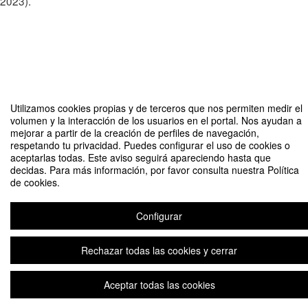
2023).
Compartir por email
Utilizamos cookies propias y de terceros que nos permiten medir el
volumen y la interacción de los usuarios en el portal. Nos ayudan a
mejorar a partir de la creación de perfiles de navegación,
respetando tu privacidad. Puedes configurar el uso de cookies o
aceptarlas todas. Este aviso seguirá apareciendo hasta que
decidas. Para más información, por favor consulta nuestra Política
de cookies.
Master in Finance, Law & Corporate Governance - Reunión informativa
Organizado por Master in Corporate Finance & Law
Configurar
Rechazar todas las cookies y cerrar
Aviso legal
|
Contacto
Plataforma de organización de eventos Symposium
Copyright © 2026
Aceptar todas las cookies