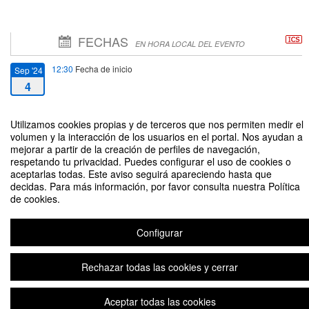
FECHAS
EN HORA LOCAL DEL EVENTO
12:30
Fecha de inicio
Sep '24
4
14:00
Fecha de fin
Sep '24
Utilizamos cookies propias y de terceros que nos permiten medir el
4
volumen y la interacción de los usuarios en el portal. Nos ayudan a
mejorar a partir de la creación de perfiles de navegación,
respetando tu privacidad. Puedes configurar el uso de cookies o
aceptarlas todas. Este aviso seguirá apareciendo hasta que
decidas. Para más información, por favor consulta nuestra Política
de cookies.
Seminario Permanente de Investigación
Configurar
Aviso legal
|
Contacto
Plataforma de organización de eventos Symposium
Rechazar todas las cookies y cerrar
Copyright © 2026
Aceptar todas las cookies