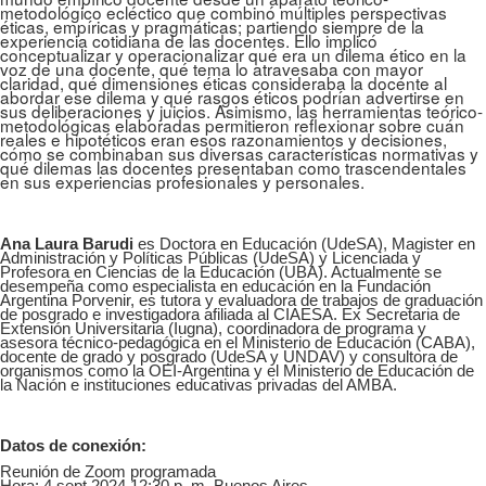
metodológico ecléctico que combinó múltiples perspectivas
éticas, empíricas y pragmáticas; partiendo siempre de la
experiencia cotidiana de las docentes. Ello implicó
conceptualizar y operacionalizar qué era un dilema ético en la
voz de una docente, qué tema lo atravesaba con mayor
claridad, qué dimensiones éticas consideraba la docente al
abordar ese dilema y qué rasgos éticos podrían advertirse en
sus deliberaciones y juicios. Asimismo, las herramientas teórico-
metodológicas elaboradas permitieron reflexionar sobre cuán
reales e hipotéticos eran esos razonamientos y decisiones,
cómo se combinaban sus diversas características normativas y
qué dilemas las docentes presentaban como trascendentales
en sus experiencias profesionales y personales.
Ana Laura Barudi
es Doctora en Educación (UdeSA), Magister en
Administración y Políticas Públicas (UdeSA) y Licenciada y
Profesora en Ciencias de la Educación (UBA). Actualmente se
desempeña como especialista en educación en la Fundación
Argentina Porvenir, es tutora y evaluadora de trabajos de graduación
de posgrado e investigadora afiliada al CIAESA. Ex Secretaria de
Extensión Universitaria (Iugna), coordinadora de programa y
asesora técnico-pedagógica en el Ministerio de Educación (CABA),
docente de grado y posgrado (UdeSA y UNDAV) y consultora de
organismos como la OEI-Argentina y el Ministerio de Educación de
la Nación e instituciones educativas privadas del AMBA.
Datos de conexión:
Reunión de Zoom programada
Hora: 4 sept 2024 12:30 p. m. Buenos Aires