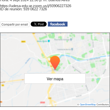
https://udesa-edu-ar.zoom.us/j/93906227326
ID de reunión: 939 0622 7326
Compartir por email
Ver mapa
©
OpenStreetMap
Contributors