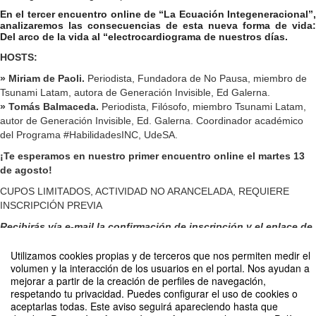
En el tercer encuentro online de “La Ecuación Integeneracional”,
analizaremos las consecuencias de esta nueva forma de vida:
Del arco de la vida al “electrocardiograma de nuestros días.
HOSTS:
» Miriam de Paoli.
Periodista, Fundadora de No Pausa, miembro de
Tsunami Latam, autora de Generación Invisible, Ed Galerna.
» Tomás Balmaceda.
Periodista, Filósofo, miembro Tsunami Latam,
autor de Generación Invisible, Ed. Galerna. Coordinador académico
del Programa #HabilidadesINC, UdeSA.
¡Te esperamos en nuestro primer encuentro online el martes 13
de agosto!
CUPOS LIMITADOS, ACTIVIDAD NO ARANCELADA, REQUIERE
INSCRIPCIÓN PREVIA
Recibirás vía e-mail la confirmación de inscripción y el enlace de
Zoom para que puedas sumarte el día del evento.
Utilizamos cookies propias y de terceros que nos permiten medir el
volumen y la interacción de los usuarios en el portal. Nos ayudan a
mejorar a partir de la creación de perfiles de navegación,
respetando tu privacidad. Puedes configurar el uso de cookies o
aceptarlas todas. Este aviso seguirá apareciendo hasta que