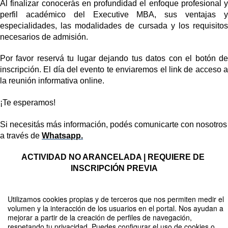
Al finalizar conocerás en profundidad el enfoque profesional y 
perfil académico del Executive MBA, sus ventajas y 
especialidades, las modalidades de cursada y los requisitos 
necesarios de admisión.
Por favor reservá tu lugar dejando tus datos con el botón de 
inscripción. El día del evento te enviaremos el link de acceso a 
la reunión informativa online.
¡Te esperamos!
Si necesitás más información, podés comunicarte con nosotros 
a través de
Whatsapp.
ACTIVIDAD NO ARANCELADA | REQUIERE DE 
INSCRIPCIÓN PREVIA
Utilizamos cookies propias y de terceros que nos permiten medir el
volumen y la interacción de los usuarios en el portal. Nos ayudan a
Compartir por email
mejorar a partir de la creación de perfiles de navegación,
respetando tu privacidad. Puedes configurar el uso de cookies o