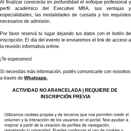
Al finalizar conocerás en profundidad el enfoque profesional y 
perfil académico del Executive MBA, sus ventajas y 
especialidades, las modalidades de cursada y los requisitos 
necesarios de admisión.
Por favor reservá tu lugar dejando tus datos con el botón de 
inscripción. El día del evento te enviaremos el link de acceso a 
la reunión informativa online.
¡Te esperamos!
Si necesitás más información, podés comunicarte con nosotros 
a través de
Whatsapp.
ACTIVIDAD NO ARANCELADA | REQUIERE DE 
INSCRIPCIÓN PREVIA
Utilizamos cookies propias y de terceros que nos permiten medir el
volumen y la interacción de los usuarios en el portal. Nos ayudan a
Compartir por email
mejorar a partir de la creación de perfiles de navegación,
respetando tu privacidad. Puedes configurar el uso de cookies o